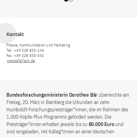
Slide 0
Slide 1
Kontakt
Presse, Kommunikation und Marketing
Tel.: +49 228 833-144
Fax: +49 228 833-441
presse[at]avh.de
Bundesforschungsministerin Dorothee Bär
überreichte am
Freitag, 20. März in Bamberg die Urkunden an zehn
Humboldt-Forschungspreisträger*innen, die im Rahmen des
1.000-Köpfe-Plus-Programms gefördert werden. Die
Preisträger*innen erhalten jeweils bis zu
80.000 Euro
und
sind eingeladen, mit Kolleg*innen an einer deutschen