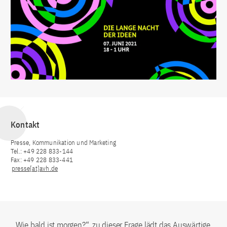
Kontakt
Presse, Kommunikation und Marketing
Tel.: +49 228 833-144
Fax: +49 228 833-441
presse[at]avh.de
„Wie bald ist morgen?“, zu dieser Frage lädt das Auswärtige