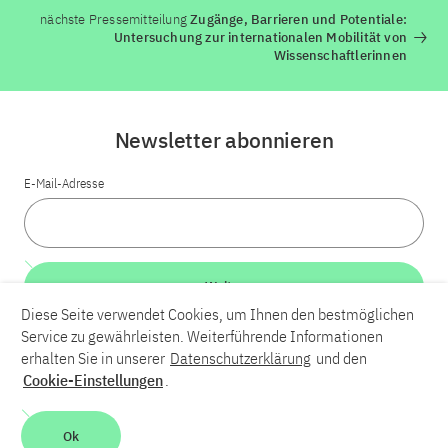
nächste Pressemitteilung
Zugänge, Barrieren und Potentiale:
Untersuchung zur internationalen Mobilität von
Wissenschaftlerinnen
Newsletter abonnieren
E-Mail-Adresse
Weiter
Diese Seite verwendet Cookies, um Ihnen den bestmöglichen
Service zu gewährleisten. Weiterführende Informationen
LinkedIn
Bluesky
YouTube
erhalten Sie in unserer
Datenschutzerklärung
und den
Cookie-Einstellungen
.
Karriere
Kontakt
Impressum
Datenschutzerklärung
Ok
Barrierefreiheit
Barriere melden
Leichte Sprache