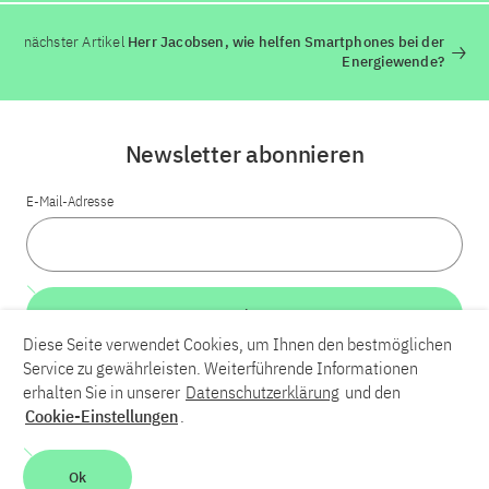
nächster Artikel
Herr Jacobsen, wie helfen Smartphones bei der
Energiewende?
Newsletter abonnieren
E-Mail-Adresse
Weiter
Diese Seite verwendet Cookies, um Ihnen den bestmöglichen
Service zu gewährleisten. Weiterführende Informationen
LinkedIn
Bluesky
YouTube
erhalten Sie in unserer
Datenschutzerklärung
und den
Cookie-Einstellungen
.
Karriere
Kontakt
Impressum
Datenschutzerklärung
Ok
Barrierefreiheit
Barriere melden
Leichte Sprache