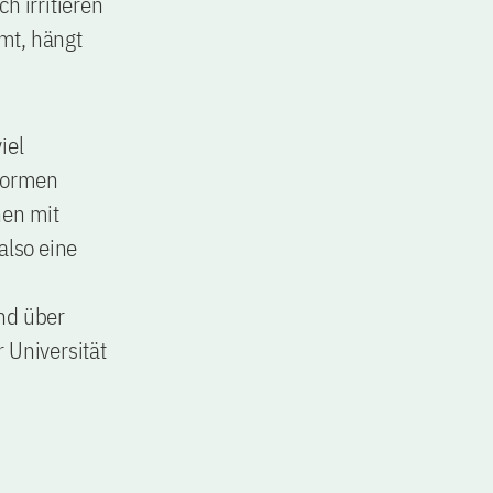
h irritieren
mt, hängt
iel
 Formen
hen mit
also eine
nd über
 Universität