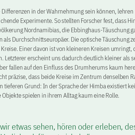
e Differenzen in der Wahrnehmung sein können, lehren
ichende Experimente. So stellten Forscher fest, dass H
völkerung Nordnamibias, die Ebbinghaus-Täuschung g
als Durchschnittseuropäer. Die optische Täuschung ze
 Kreise. Einer davon ist von kleineren Kreisen umringt,
. Letzterer erscheint uns dadurch deutlich kleiner als se
ber fallen auf den Einfluss des Drumherums kaum herei
cht präzise, dass beide Kreise im Zentrum denselben R
n tieferen Grund: In der Sprache der Himba existiert ke
 Objekte spielen in ihrem Alltag kaum eine Rolle.
 wir etwas sehen, hören oder erleben, de