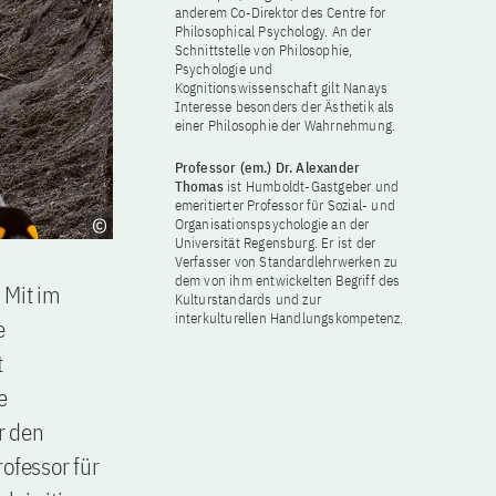
anderem Co-Direktor des Centre for
Philosophical Psychology. An der
Schnittstelle von Philosophie,
Psychologie und
Kognitionswissenschaft gilt Nanays
Interesse besonders der Ästhetik als
einer Philosophie der Wahrnehmung.
Professor (em.) Dr. Alexander
Thomas
ist Humboldt-Gastgeber und
emeritierter Professor für Sozial- und
Organisationspsychologie an der
Universität Regensburg. Er ist der
Verfasser von Standardlehrwerken zu
dem von ihm entwickelten Begriff des
 Mit im
Kulturstandards und zur
interkulturellen Handlungskompetenz.
e
t
e
r den
ofessor für