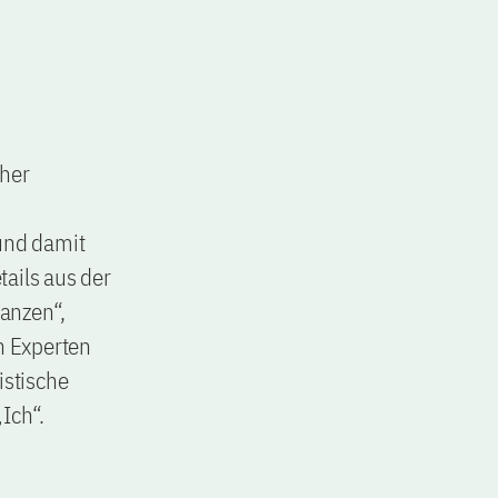
her
und damit
ails aus der
anzen“,
n Experten
istische
„Ich“.