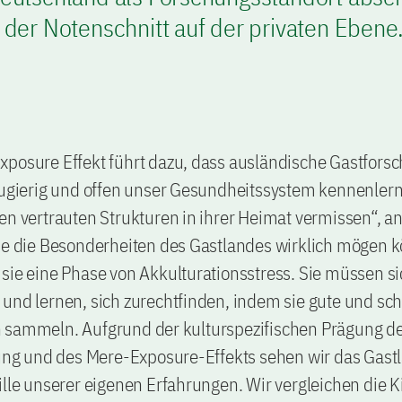
 der Notenschnitt auf der privaten Ebene.
xposure Effekt führt dazu, dass ausländische Gastfors
eugierig und offen unser Gesundheitssystem kennenler
en vertrauten Strukturen in ihrer Heimat vermissen“, an
sie die Besonderheiten des Gastlandes wirklich mögen 
sie eine Phase von Akkulturationsstress. Sie müssen s
und lernen, sich zurechtfinden, indem sie gute und sc
 sammeln. Aufgrund der kulturspezifischen Prägung d
 und des Mere-Exposure-Effekts sehen wir das Gast
ille unserer eigenen Erfahrungen. Wir vergleichen die K