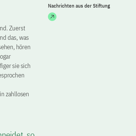
Nachrichten aus der Stiftung
nd. Zuerst
und das, was
s sehen, hören
Sogar
iger sie sich
gesprochen
in zahllosen
neidet, so