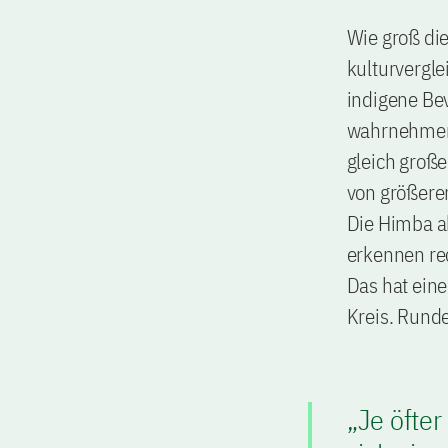
Wie groß di
kulturvergle
indigene Be
wahrnehmen 
gleich große
von größeren
Die Himba a
erkennen re
Das hat eine
Kreis. Runde
„Je öfter