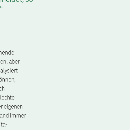
“
chende
nen, aber
alysiert
können,
ich
hlechte
er eigenen
land immer
ita-