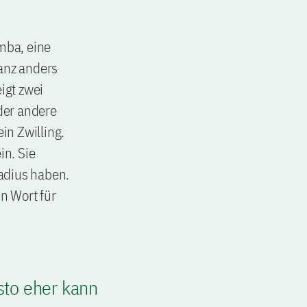
imba, eine
anz anders
igt zwei
 der andere
in Zwilling.
n. Sie
adius haben.
in Wort für
sto eher kann