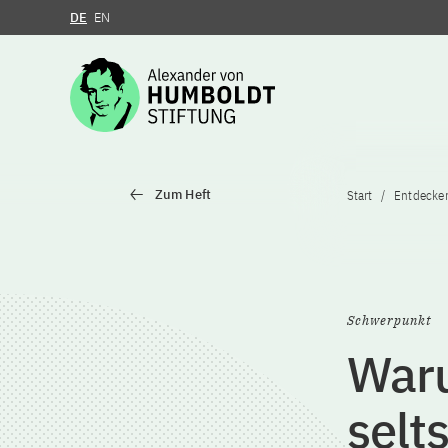
DE
EN
Zum Inhalt springen
Zum Heft
Start
Entdecke
Schwerpunkt
Waru
selt