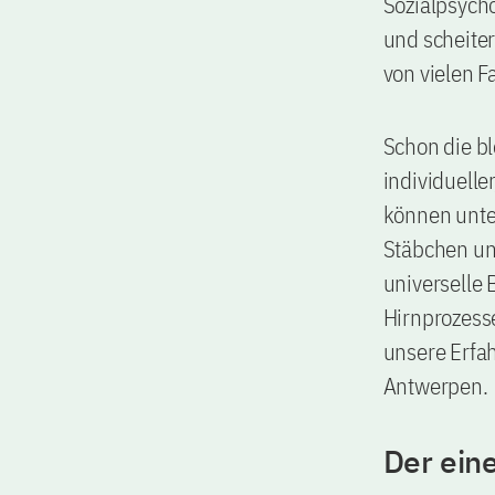
Sozialpsycho
und scheite
von vielen F
Schon die b
individuelle
können unte
Stäbchen un
universelle 
Hirnprozesse
unsere Erfah
Antwerpen.
Der eine