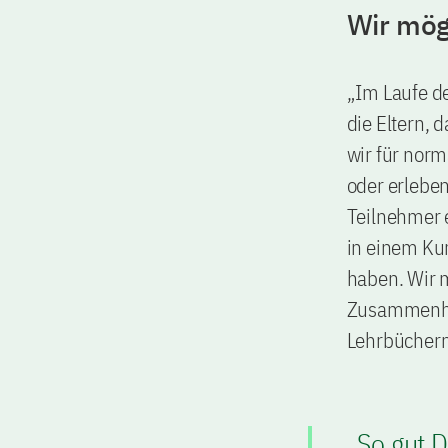
Wir mög
„Im Laufe de
die Eltern,
wir für norma
oder erleben
Teilnehmer e
in einem Kur
haben. Wir 
Zusammenhang
Lehrbüchern 
„So gut 