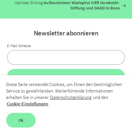
nächster Eintrag
Außenminister Wadephul trifft Humboldt-
Stiftung und DAAD in Bonn
Newsletter abonnieren
E-Mail-Adresse
Weiter
Diese Seite verwendet Cookies, um Ihnen den bestmöglichen
Service zu gewährleisten. Weiterführende Informationen
LinkedIn
Bluesky
YouTube
erhalten Sie in unserer
Datenschutzerklärung
und den
Cookie-Einstellungen
.
Karriere
Kontakt
Impressum
Datenschutzerklärung
Ok
Barrierefreiheit
Barriere melden
Leichte Sprache