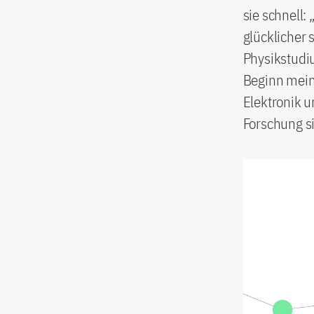
sie schnell: 
glücklicher 
Physikstudiu
Beginn meine
Elektronik 
Forschung s