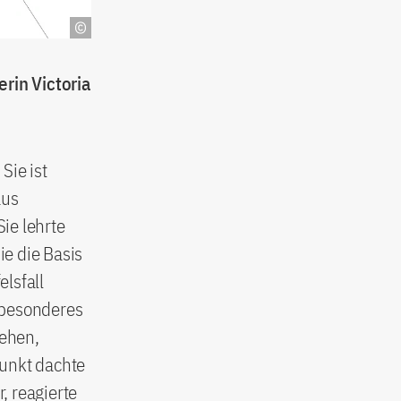
rin Victoria
Sie ist
aus
ie lehrte
e die Basis
elsfall
r besonderes
gehen,
punkt dachte
, reagierte