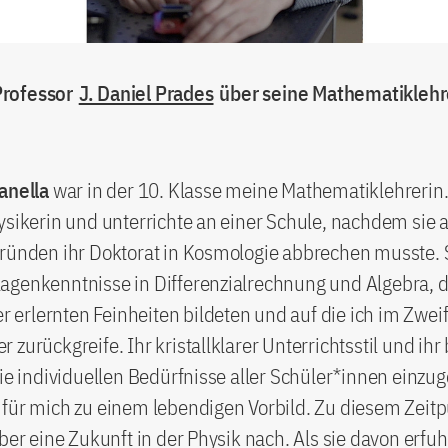
rofessor
J. Daniel Prades
über seine Mathematiklehre
anella
war in der 10. Klasse meine Mathematiklehrerin. 
ysikerin und unterrichte an einer Schule, nachdem sie 
ründen ihr Doktorat in Kosmologie abbrechen musste. S
genkenntnisse in Differenzialrechnung und Algebra, di
er erlernten Feinheiten bildeten und auf die ich im Zweif
 zurückgreife. Ihr kristallklarer Unterrichtsstil und ih
die individuellen Bedürfnisse aller Schüler*innen einzu
 für mich zu einem lebendigen Vorbild. Zu diesem Zeit
über eine Zukunft in der Physik nach. Als sie davon erfuhr