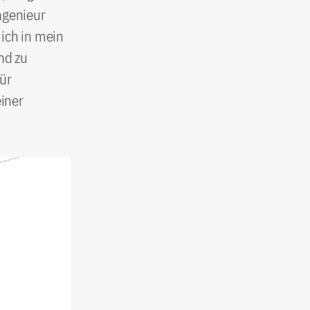
Ingenieur
mich in mein
nd zu
für
iner