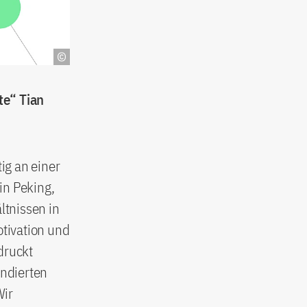
te“ Tian
ig an einer
in Peking,
ltnissen in
otivation und
druckt
undierten
Wir