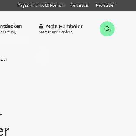
Magazin Humboldt Kosmos
Newsroom
Newsletter
ntdecken
Mein Humboldt
Suche öff
ie Stiftung
Anträge und Services
ilder
–
er