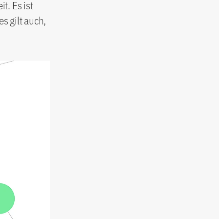
t. Es ist
s gilt auch,