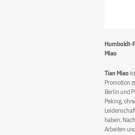
Humboldt-P
Miao
Tian Miao
is
Promotion zu
Berlin und P
Peking, ohne
Leidenschaft
haben. Nach 
Arbeiten un