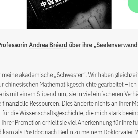
rofessorin
Andrea Bréard
über ihre „Seelenverwand
t meine akademische „Schwester“. Wir haben gleichzeit
r chinesischen Mathematikgeschichte gearbeitet – ich 
aris mit einem Stipendium, sie in viel einfacheren Verhä
 finanzielle Ressourcen. Dies änderte nichts an ihrer M
 für die Wissenschaftsgeschichte, die mich stark beein
ihrer Promotion erhielt sie viel Anerkennung für ihre f
d kam als Postdoc nach Berlin zu meinem Doktorvater. 