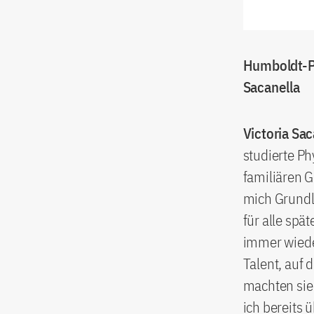
Humboldt-P
Sacanella
Victoria Sac
studierte Ph
familiären G
mich Grundla
für alle spät
immer wieder
Talent, auf 
machten sie
ich bereits 