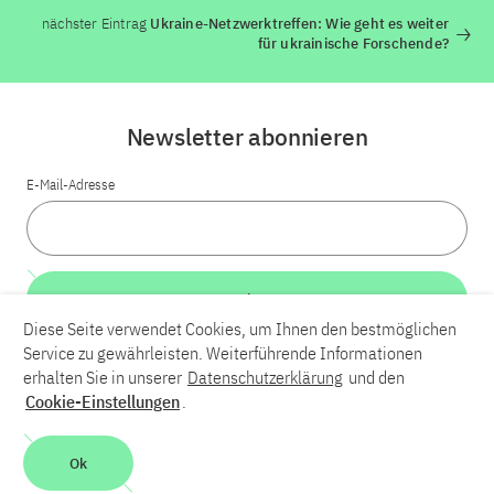
nächster Eintrag
Ukraine-Netzwerktreffen: Wie geht es weiter
für ukrainische Forschende?
Newsletter abonnieren
E-Mail-Adresse
Weiter
Diese Seite verwendet Cookies, um Ihnen den bestmöglichen
Service zu gewährleisten. Weiterführende Informationen
LinkedIn
Bluesky
YouTube
erhalten Sie in unserer
Datenschutzerklärung
und den
Cookie-Einstellungen
.
Karriere
Kontakt
Impressum
Datenschutzerklärung
Ok
Barrierefreiheit
Barriere melden
Leichte Sprache