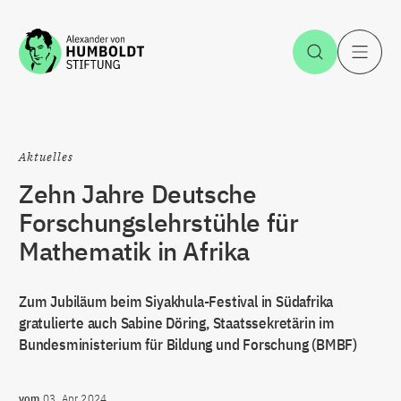
Zum Inhalt springen
Suche öff
H
Aktuelles
Zehn Jahre Deutsche
Forschungslehrstühle für
Mathematik in Afrika
Zum Jubiläum beim Siyakhula-Festival in Südafrika
gratulierte auch Sabine Döring, Staatssekretärin im
Bundesministerium für Bildung und Forschung (BMBF)
vom
03. Apr 2024