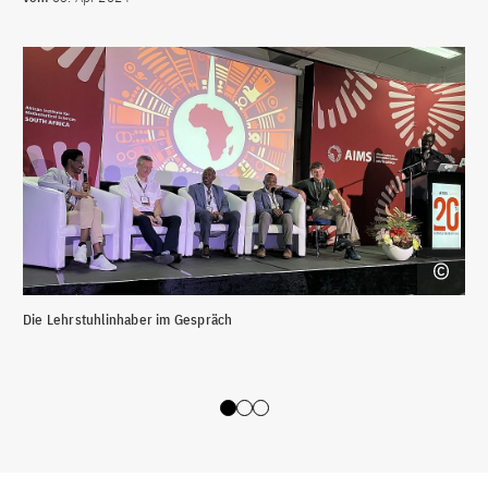
Die Lehrstuhlinhaber im Gespräch
Mar
Edu
Bun
Slide 0
Slide 1
Slide 2