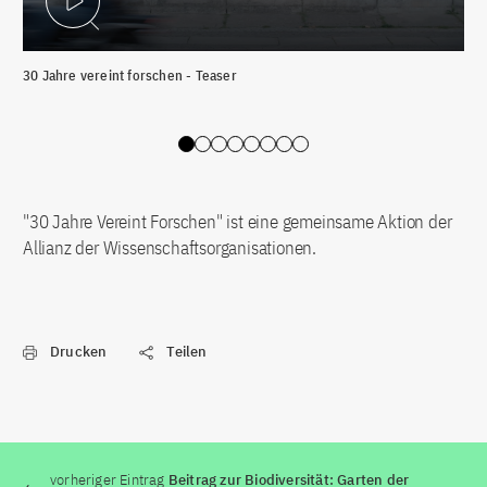
Video abspielen
30 Jahre vereint forschen - Teaser
„Wi
Déc
Slide 0
Slide 1
Slide 2
Slide 3
Slide 4
Slide 5
Slide 6
Slide 7
"30 Jahre Vereint Forschen" ist eine gemeinsame Aktion der
Allianz der Wissenschaftsorganisationen.
Drucken
Teilen
vorheriger Eintrag
Beitrag zur Biodiversität: Garten der