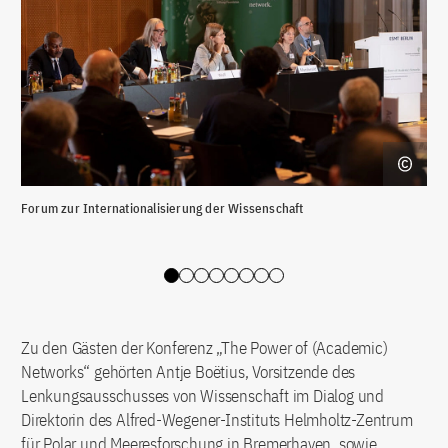
Forum zur Internationalisierung der Wissenschaft
For
Slide 0
Slide 1
Slide 2
Slide 3
Slide 4
Slide 5
Slide 6
Slide 7
Zu den Gästen der Konferenz „The Power of (Academic)
Networks“ gehörten Antje Boëtius, Vorsitzende des
Lenkungsausschusses von Wissenschaft im Dialog und
Direktorin des Alfred-Wegener-Instituts Helmholtz-Zentrum
für Polar und Meeresforschung in Bremerhaven, sowie