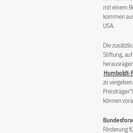
mit einem B
kommen aus 
USA.
Die zusätzl
Stiftung, au
herausragen
Humboldt-F
zu vergeben
Preisträger
können vora
Bundesfors
Förderung f