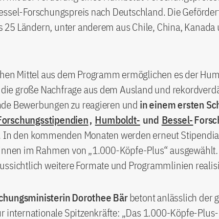
essel-Forschungspreis nach Deutschland. Die Geförder
25 Ländern, unter anderem aus Chile, China, Kanada
ichen Mittel aus dem Programm ermöglichen es der Hum
f die große Nachfrage aus dem Ausland und rekordverdä
de Bewerbungen zu reagieren und
in einem ersten Sc
orschungsstipendien
,
Humboldt-
und
Bessel-
Forsc
. In den kommenden Monaten werden erneut Stipendia
*innen im Rahmen von „1.000-Köpfe-Plus“ ausgewählt
ussichtlich weitere Formate und Programmlinien realis
chungsministerin Dorothee Bär
betont anlässlich der 
ür internationale Spitzenkräfte: „Das 1.000-Köpfe-Pl