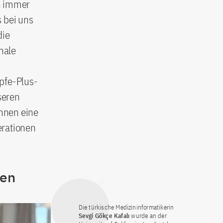
en immer
s bei uns
die
nale
pfe-Plus-
seren
nnen eine
erationen
ten
Die türkische Medizininformatikerin
Sevgi Gökçe Kafalı
wurde an der