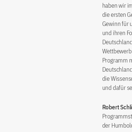
haben wir im
die ersten G
Gewinn für u
und ihren F
Deutschland 
Wettbewerbsf
Programm ma
Deutschland 
die Wissensc
und dafür se
Robert Schl
Programmsta
der Humbold