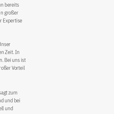
n bereits
in großer
r Expertise
Unser
 Zeit. In
 Bei uns ist
roßer Vorteil
 sagt zum
nd und bei
ll und