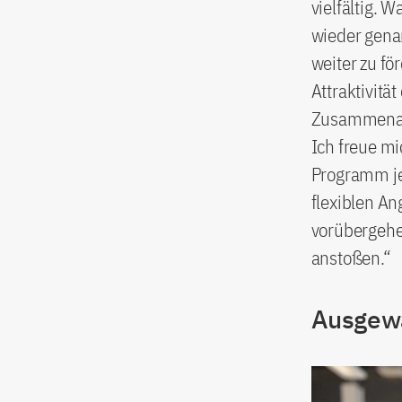
vielfältig.
wieder genan
weiter zu för
Attraktivitä
Zusammenar
Ich freue mi
Programm je
flexiblen A
vorübergehe
anstoßen.“
Ausgewä