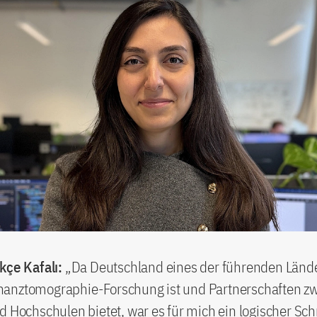
ökçe Ka
falı:
„Da Deutschland eines der führenden Lände
anztomographie-Forschung ist und Partnerschaften z
d Hochschulen bietet, war es für mich ein logischer Schr