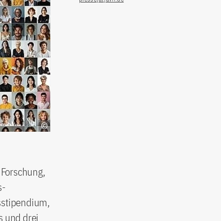
 Forschung,
s-
sstipendium,
 und drei