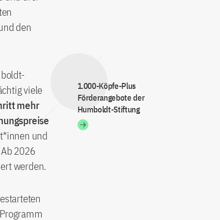
ten
 und den
boldt-
1.000-Köpfe-Plus
chtig viele
Förderangebote der
hritt mehr
Humboldt-Stiftung
hungspreise
t*innen und
. Ab 2026
iert werden.
gestarteten
us-Programm