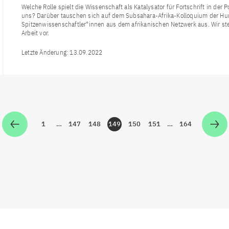
Welche Rolle spielt die Wissenschaft als Katalysator für Fortschrift in d
uns? Darüber tauschen sich auf dem Subsahara-Afrika-Kolloquium der Hu
Spitzenwissenschaftler*innen aus dem afrikanischen Netzwerk aus. Wir ste
Arbeit vor.
Letzte Änderung:
13.09.2022
1
…
147
148
149
150
151
…
164
Zur Seite
Zur Seite
Zur Seite
Zur Seite
Zur Seite
Zur Seite
Zur Seite