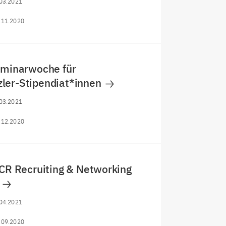
03.2021
.11.2020
eminarwoche für
ler-Stipendiat*innen
03.2021
.12.2020
ECR Recruiting & Networking
e
04.2021
.09.2020