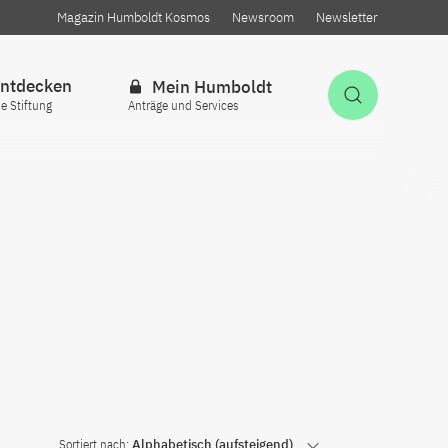
Magazin Humboldt Kosmos
Newsroom
Newsletter
ntdecken
Mein Humboldt
Suche öff
ie Stiftung
Anträge und Services
Sortiert nach:
Alphabetisch (aufsteigend)