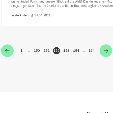
Wie verändert Forschung unseren Blick auf die Welt? Das diskutierten Mit
diesjährigen Salon Sophie Charlotte der Berlin-Brandenburgischen Akade
Letzte Änderung:
14.04.2021
1
…
150
151
152
153
154
…
164
Zur Seite
Zur Seite
Zur Seite
Zur Seite
Zur Seite
Zur Seite
Zur Seite