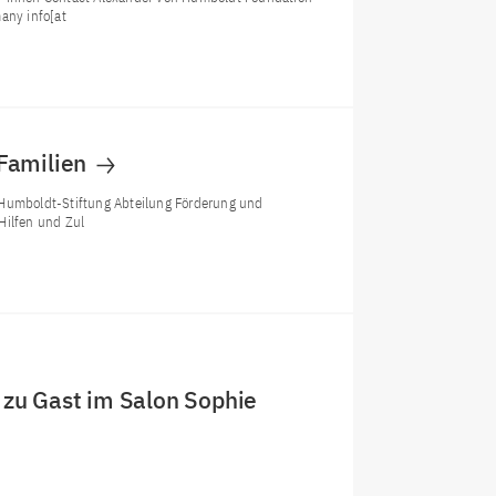
any info[at
 Familien
 Humboldt-Stiftung Abteilung Förderung und
Hilfen und Zul
 zu Gast im Salon Sophie