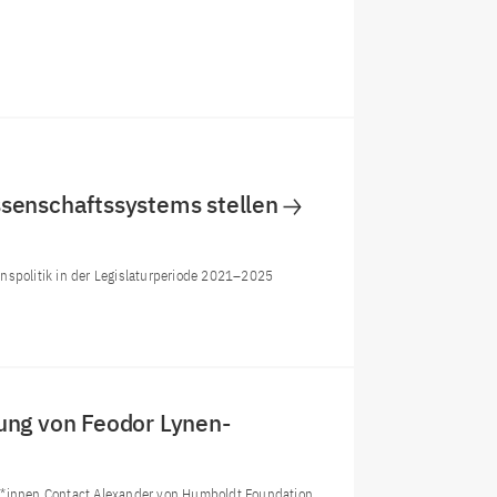
ssenschaftssystems stellen
nspolitik in der Legislaturperiode 2021–2025
ung von Feodor Lynen-
at*innen Contact Alexander von Humboldt Foundation