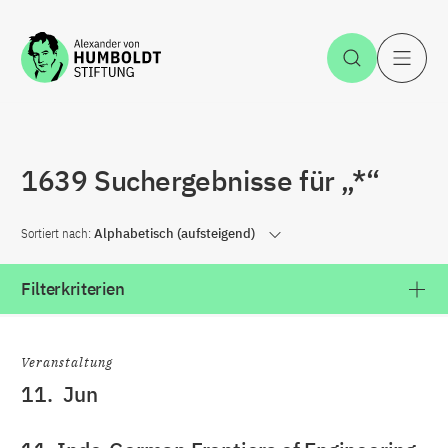
Zum Inhalt springen
Suche öff
H
1639 Suchergebnisse für „*“
Sortiert nach:
Alphabetisch (aufsteigend)
Filterkriterien
Veranstaltung
11.
Jun