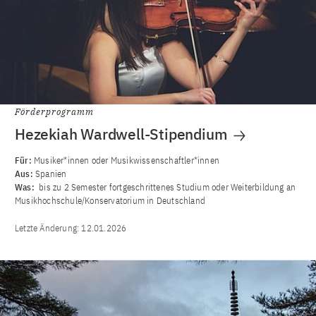
Förderprogramm
Hezekiah Wardwell-Stipendium
Für:
Musiker*innen oder Musikwissenschaftler*innen
Aus:
Spanien
Was:
bis zu 2 Semester fortgeschrittenes Studium oder Weiterbildung an
Musikhochschule/Konservatorium in Deutschland
Letzte Änderung:
12.01.2026