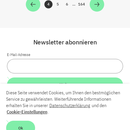
4
5
6
…
164
Zur Seite
Zur Seite
Zur Seite
Zur Seite
Newsletter abonnieren
E-Mail-Adresse
Weiter
Diese Seite verwendet Cookies, um Ihnen den bestmöglichen
Service zu gewährleisten. Weiterführende Informationen
LinkedIn
Bluesky
YouTube
erhalten Sie in unserer
Datenschutzerklärung
und den
Cookie-Einstellungen
.
Karriere
Kontakt
Impressum
Datenschutzerklärung
Ok
Barrierefreiheit
Barriere melden
Leichte Sprache