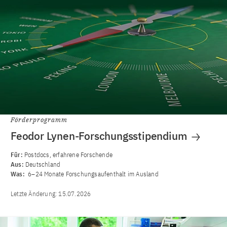
Förderprogramm
Feodor Lynen-Forschungsstipendium
Für:
Postdocs, erfahrene Forschende
Aus:
Deutschland
Was:
6–24 Monate Forschungsaufenthalt im Ausland
Letzte Änderung:
15.07.2026