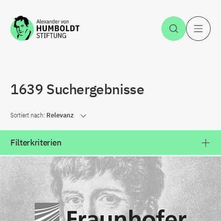
Zum Inhalt springen
Suche öff
H
1639 Suchergebnisse
Sortiert nach:
Relevanz
Filterkriterien