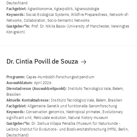
Deutschland
Fachgebiet:
Agrarökonomie, Agrarpolitik, Agrarsoziologie
Keywords:
Social-Ecological Systems, Wildfire Preparedness, Network-of-
Networks, Collaboration, Socio-Semantic Networks
Gastgeber*in:
Prof. Dr. Nikita Basov (University of Manchester, Vereinigtes
Königreich)
Dr. Cintia Povill de Souza
Programm:
Capes-Humboldt-Forschungsstipendium
Auswahldatum:
April 2026
Dienstadresse (Auswahlzeitpunkt):
Instituto Tecnologico Vale, Belem,
Brasilien
Aktuelle Kontaktadresse:
Instituto Tecnologico Vale, Belem, Brasilien
Fachgebiet:
Allgemeine Genetik und funktionelle Genomforschung
Keywords:
Conservation genomics, Neotropical primates, Evolutionary
significant unit, Reticulate evolution, Natural history museum
Gastgeber*in:
Dr. Joshua Villapa Penalba (Museum für Naturkunde -
Leibniz-Institut für Evolutions- und Biodiversitätsforschung (MfN), Berlin,
Deutschland)