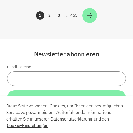
1
2
3
…
455
Zur Seite
Zur Seite
Zur Seite
Zur Seite
Newsletter abonnieren
E-Mail-Adresse
Weiter
Diese Seite verwendet Cookies, um Ihnen den bestmöglichen
Service zu gewährleisten. Weiterführende Informationen
LinkedIn
Bluesky
YouTube
erhalten Sie in unserer
Datenschutzerklärung
und den
Cookie-Einstellungen
.