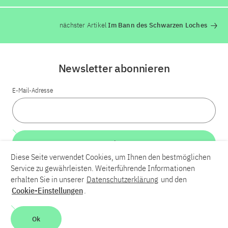
nächster Artikel
Im Bann des Schwarzen Loches
Newsletter abonnieren
E-Mail-Adresse
Weiter
Diese Seite verwendet Cookies, um Ihnen den bestmöglichen
Service zu gewährleisten. Weiterführende Informationen
LinkedIn
Bluesky
YouTube
erhalten Sie in unserer
Datenschutzerklärung
und den
Cookie-Einstellungen
.
Karriere
Kontakt
Impressum
Datenschutzerklärung
Ok
Barrierefreiheit
Barriere melden
Leichte Sprache