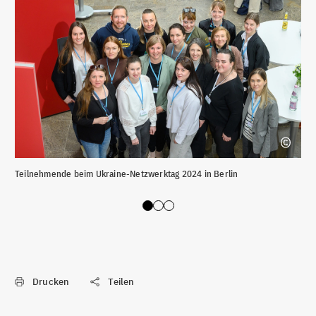
Teilnehmende beim Ukraine-Netzwerktag 2024 in Berlin
Dis
Slide 0
Slide 1
Slide 2
Drucken
Teilen