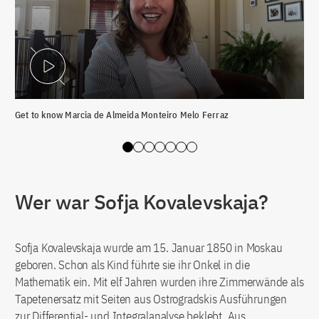
Video abspielen
Get to know Marcia de Almeida Monteiro Melo Ferraz
Get
Slide 0
Slide 1
Slide 2
Slide 3
Slide 4
Slide 5
Slide 6
Wer war Sofja Kovalevskaja?
Sofja Kovalevskaja wurde am 15. Januar 1850 in Moskau
geboren. Schon als Kind führte sie ihr Onkel in die
Mathematik ein. Mit elf Jahren wurden ihre Zimmerwände als
Tapetenersatz mit Seiten aus Ostrogradskis Ausführungen
zur Differential- und Integralanalyse beklebt. Aus