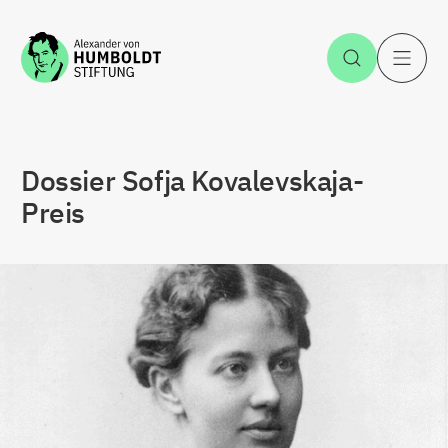
Zum Inhalt springen
Suche öff
H
Dossier Sofja Kovalevskaja-
Preis