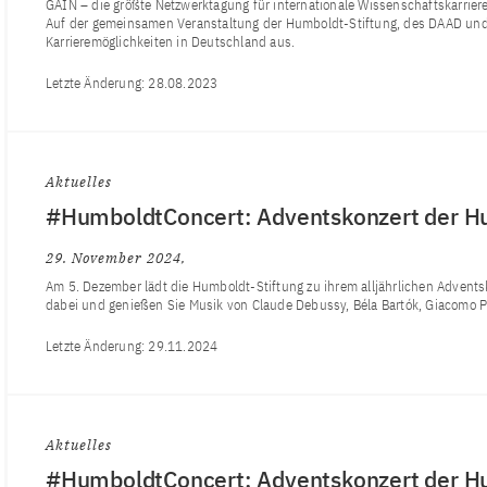
GAIN – die größte Netzwerktagung für internationale Wissenschaftskarrier
Auf der gemeinsamen Veranstaltung der Humboldt-Stiftung, des DAAD und
Karrieremöglichkeiten in Deutschland aus.
Letzte Änderung:
28.08.2023
Aktuelles
#HumboldtConcert: Adventskonzert der H
29. November 2024
Am 5. Dezember lädt die Humboldt-Stiftung zu ihrem alljährlichen Adventsk
dabei und genießen Sie Musik von Claude Debussy, Béla Bartók, Giacomo 
Letzte Änderung:
29.11.2024
Aktuelles
#HumboldtConcert: Adventskonzert der H