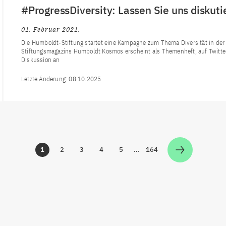
#ProgressDiversity: Lassen Sie uns diskuti
01. Februar 2021
Die Humboldt-Stiftung startet eine Kampagne zum Thema Diversität in de
Stiftungsmagazins Humboldt Kosmos erscheint als Themenheft, auf Twitter 
Diskussion an
Letzte Änderung:
08.10.2025
1
2
3
4
5
…
164
Zur Seite
Zur Seite
Zur Seite
Zur Seite
Zur Seite
Zur Seite