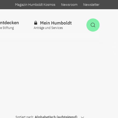
Magazin Humboldt Kosmos
Newsroom
Newsletter
ntdecken
Mein Humboldt
Suche öff
ie Stiftung
Anträge und Services
Sortiert nach:
Alphabetisch (aufsteigend)