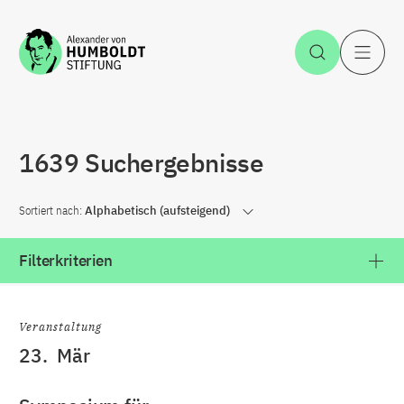
Zum Inhalt springen
Suche öff
H
1639 Suchergebnisse
Sortiert nach:
Alphabetisch (aufsteigend)
Filterkriterien
Veranstaltung
23.
Mär