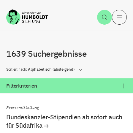
Zum Inhalt springen
Suche öff
H
1639 Suchergebnisse
Sortiert nach:
Alphabetisch (absteigend)
Filterkriterien
Pressemitteilung
Bundeskanzler-Stipendien ab sofort auch
für Südafrika