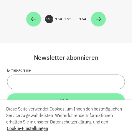
153
154
155
…
164
Zur Seite
Zur Seite
Zur Seite
Zur Seite
Newsletter abonnieren
E-Mail-Adresse
Weiter
Diese Seite verwendet Cookies, um Ihnen den bestmöglichen
Service zu gewährleisten. Weiterführende Informationen
LinkedIn
Bluesky
YouTube
erhalten Sie in unserer
Datenschutzerklärung
und den
Cookie-Einstellungen
.