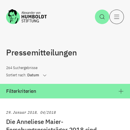
Zum Inhalt springen
Suche öff
H
Pressemitteilungen
264 Suchergebnisse
Sortiert nach:
Datum
Filterkriterien
29. Januar 2018
04/2018
Die Anneliese Maier-
Forschungspreisträger 2018 sind