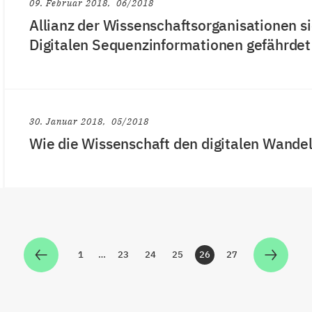
09. Februar 2018
06/2018
Allianz der Wissenschaftsorganisationen s
Digitalen Sequenzinformationen gefährdet
30. Januar 2018
05/2018
Wie die Wissenschaft den digitalen Wandel
1
…
23
24
25
26
27
Zur Seite
Zur Seite
Zur Seite
Zur Seite
Zur Seite
Zur Seite