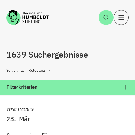
Zum Inhalt springen
Suche öff
H
1639 Suchergebnisse
Sortiert nach:
Relevanz
Filterkriterien
Veranstaltung
23.
Mär