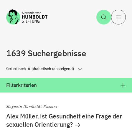
Zum Inhalt springen
Suche öff
H
1639 Suchergebnisse
Sortiert nach:
Alphabetisch (absteigend)
Filterkriterien
Magazin Humboldt Kosmos
Alex Müller, ist Gesundheit eine Frage der
sexuellen Orientierung?