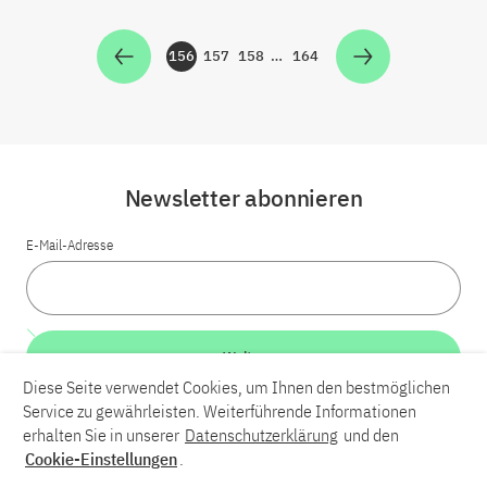
156
157
158
…
164
Zur Seite
Zur Seite
Zur Seite
Zur Seite
Newsletter abonnieren
E-Mail-Adresse
Weiter
Diese Seite verwendet Cookies, um Ihnen den bestmöglichen
Service zu gewährleisten. Weiterführende Informationen
LinkedIn
Bluesky
YouTube
erhalten Sie in unserer
Datenschutzerklärung
und den
Cookie-Einstellungen
.