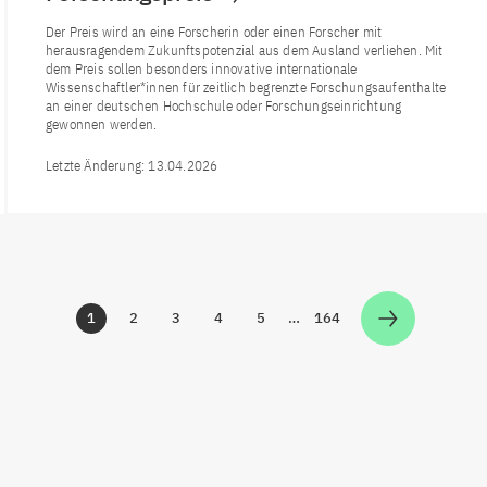
Der Preis wird an eine Forscherin oder einen Forscher mit
herausragendem Zukunftspotenzial aus dem Ausland verliehen. Mit
dem Preis sollen besonders innovative internationale
Wissenschaftler*innen für zeitlich begrenzte Forschungsaufenthalte
an einer deutschen Hochschule oder Forschungseinrichtung
gewonnen werden.
Letzte Änderung:
13.04.2026
1
2
3
4
5
…
164
Zur Seite
Zur Seite
Zur Seite
Zur Seite
Zur Seite
Zur Seite