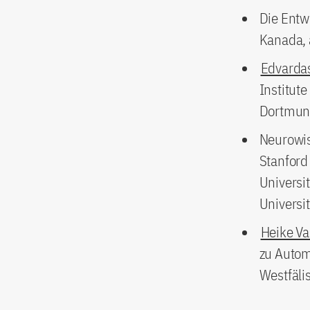
Die Entw
Kanada, 
Edvardas
Institute
Dortmund
Neurowis
Stanford 
Universi
Universit
Heike Va
zu Autom
Westfäli