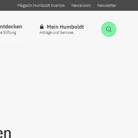
Magazin Humboldt Kosmos
Newsroom
Newsletter
ntdecken
Mein Humboldt
Suche öff
ie Stiftung
Anträge und Services
en