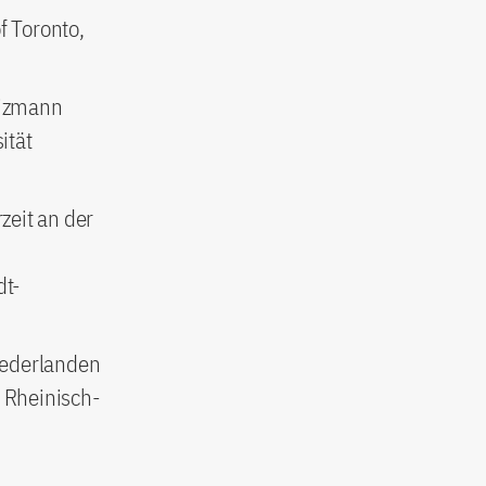
f Toronto,
eizmann
ität
zeit an der
dt-
Niederlanden
e Rheinisch-