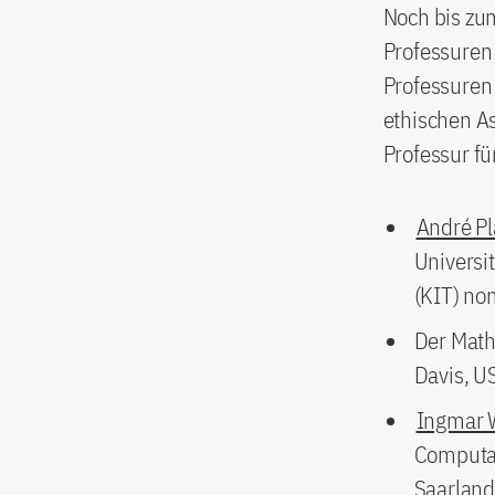
Noch bis zu
Professuren 
Professuren 
ethischen As
Professur fü
André Pl
Universi
(KIT) nom
Der Math
Davis, U
Ingmar 
Computat
Saarland