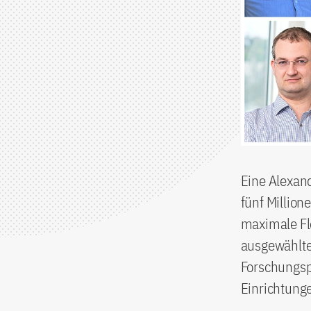
Eine Alexand
fünf Million
maximale Fle
ausgewählten
Forschungspr
Einrichtung