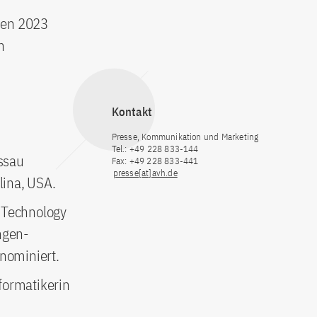
nen 2023
n
Kontakt
Presse, Kommunikation und Marketing
Tel.: +49 228 833-144
assau
Fax: +49 228 833-441
presse[at]avh.de
lina, USA.
f Technology
ngen-
 nominiert.
formatikerin