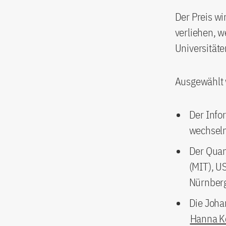
Der Preis w
verliehen, 
Universitäte
Ausgewählt
Der Info
wechseln.
Der Quan
(MIT), U
Nürnberg
Die Joha
Hanna K