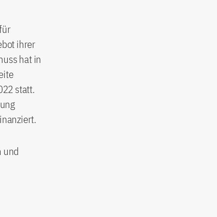
für
ebot ihrer
uss hat in
eite
22 statt.
tung
nanziert.
n und