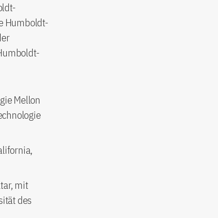
ldt-
se Humboldt-
der
 Humboldt-
egie Mellon
Technologie
lifornia,
tar, mit
ität des