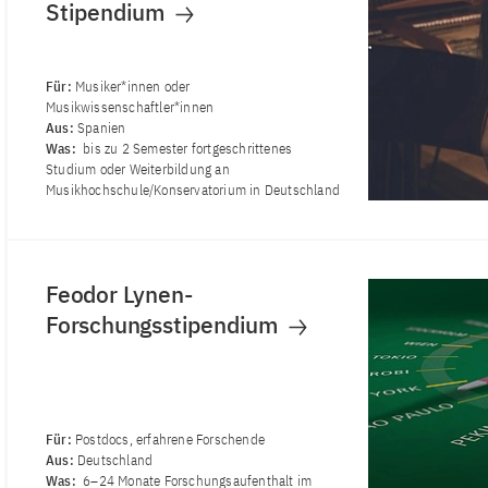
Stipendium
Für:
Musiker*innen oder
Musikwissenschaftler*innen
Aus:
Spanien
Was:
bis zu 2 Semester fortgeschrittenes
Studium oder Weiterbildung an
Musikhochschule/Konservatorium in Deutschland
Feodor Lynen-
Forschungsstipendium
Für:
Postdocs, erfahrene Forschende
Aus:
Deutschland
Was:
6–24 Monate Forschungsaufenthalt im