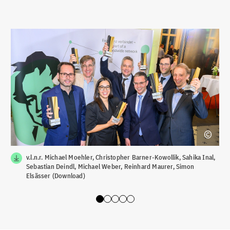
v.l.n.r. Michael Moehler, Christopher Barner-Kowollik, Sahika Inal,
Sebastian Deindl, Michael Weber, Reinhard Maurer, Simon
Elsässer (Download)
Slide 0
Slide 1
Slide 2
Slide 3
Slide 4