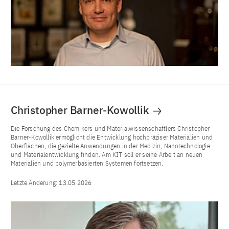
Christopher Barner-Kowollik
Die Forschung des Chemikers und Materialwissenschaftlers Christopher
Barner-Kowollik ermöglicht die Entwicklung hochpräziser Materialien und
Oberflächen, die gezielte Anwendungen in der Medizin, Nanotechnologie
und Materialentwicklung finden. Am KIT soll er seine Arbeit an neuen
Materialien und polymerbasierten Systemen fortsetzen.
Letzte Änderung:
13.05.2026