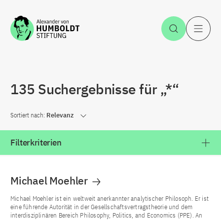
Zum Inhalt springen
Suche öff
H
135 Suchergebnisse für „*“
Sortiert nach:
Relevanz
Filterkriterien
Michael Moehler
Michael Moehler ist ein weltweit anerkannter analytischer Philosoph. Er ist
eine führende Autorität in der Gesellschaftsvertragstheorie und dem
interdisziplinären Bereich Philosophy, Politics, and Economics (PPE). An