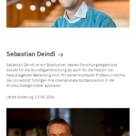
Sebastian Deindl
Sebastian Deindl ist ein Biophysiker, dessen Forschungsergebnisse
sowohl für die Grundlagenforschung als auch für die Medizin von
herausragender Bedeutung sind. Mit seiner Humboldt-Professur möchte
die Universität Tübingen ihre internationale Spitzenposition in der
Strukturbiologie weiter ausbauen.
Letzte Änderung:
13.05.2026