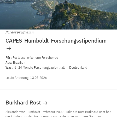
Förderprogramm
CAPES-Humboldt-Forschungsstipendium
Für:
Postdocs, erfahrene Forschende
Aus:
Brasilien
Was:
6–24 Monate Forschungsaufenthalt in Deutschland
Letzte Änderung:
13.03.2026
Burkhard Rost
Alexander von Humboldt-Professur 2009 Burkhard Rost Burkhard Rost hat
die Entstehung der Bioinformatik als heute unverzichtbare Disziplin