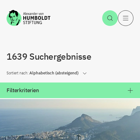
Zum Inhalt springen
Suche öff
H
1639 Suchergebnisse
Sortiert nach:
Alphabetisch (absteigend)
Filterkriterien