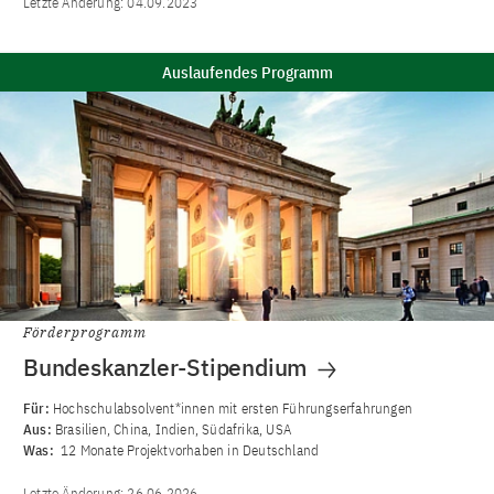
Letzte Änderung:
04.09.2023
Auslaufendes Programm
Förderprogramm
Bundeskanzler-Stipendium
Für:
Hochschulabsolvent*innen mit ersten Führungserfahrungen
Aus:
Brasilien, China, Indien, Südafrika, USA
Was:
12 Monate Projektvorhaben in Deutschland
Letzte Änderung:
26.06.2026