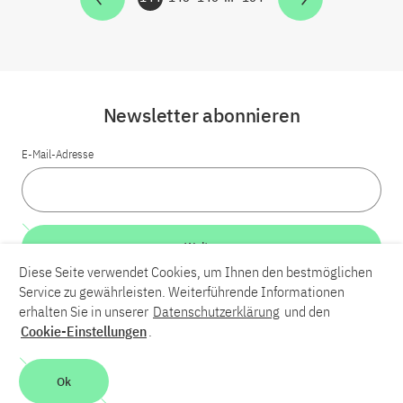
Zur Seite
Zur Seite
Zur Seite
Zur Seite
Newsletter abonnieren
E-Mail-Adresse
Weiter
Diese Seite verwendet Cookies, um Ihnen den bestmöglichen
Service zu gewährleisten. Weiterführende Informationen
LinkedIn
Bluesky
YouTube
erhalten Sie in unserer
Datenschutzerklärung
und den
Cookie-Einstellungen
.
Karriere
Kontakt
Impressum
Datenschutzerklärung
Ok
Barrierefreiheit
Barriere melden
Leichte Sprache