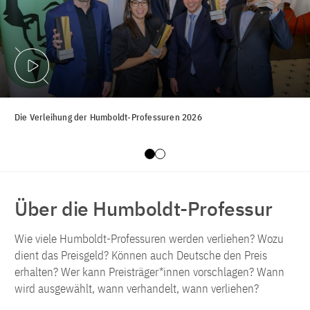
Video abspielen
Die Verleihung der Humboldt-Professuren 2026
Slide 0
Slide 1
Über die Humboldt-Professur
Wie viele Humboldt-Professuren werden verliehen? Wozu
dient das Preisgeld? Können auch Deutsche den Preis
erhalten? Wer kann Preisträger*innen vorschlagen? Wann
wird ausgewählt, wann verhandelt, wann verliehen?