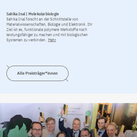
Sahika Inal | Molekularbiologie
Chr
Sahika Inal forscht an der Schnittstelle von
Chr
Materialwissenschaften, Biologie und Elektronik. Ihr
der
Ziel ist es, funktionale polymere Werkstoffe noch
sei
leistungsfähiger zu machen und mit biologischen
um 
Systemen zu verbinden.
Mehr
bei
Dru
Alle Preisträger*innen