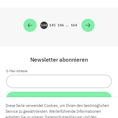
144
145
146
…
164
Zur Seite
Zur Seite
Zur Seite
Zur Seite
Newsletter abonnieren
E-Mail-Adresse
Weiter
Diese Seite verwendet Cookies, um Ihnen den bestmöglichen
Service zu gewährleisten. Weiterführende Informationen
LinkedIn
Bluesky
YouTube
erhalten Sie in unserer
Datenschutzerklärung
und den