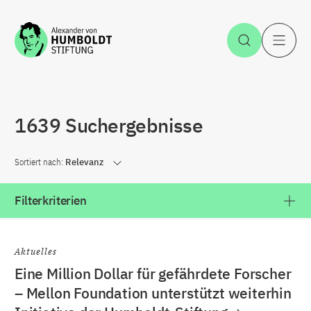
Zum Inhalt springen
Suche öff
H
1639 Suchergebnisse
Sortiert nach:
Relevanz
Filterkriterien
Aktuelles
Eine Million Dollar für gefährdete Forscher
– Mellon Foundation unterstützt weiterhin