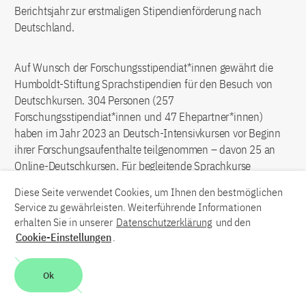
Berichtsjahr zur erstmaligen Stipendienförderung nach
Deutschland.
Auf Wunsch der Forschungsstipendiat*innen gewährt die
Humboldt-Stiftung Sprachstipendien für den Besuch von
Deutschkursen. 304 Personen (257
Forschungsstipendiat*innen und 47 Ehepartner*innen)
haben im Jahr 2023 an Deutsch-Intensivkursen vor Beginn
ihrer Forschungsaufenthalte teilgenommen – davon 25 an
Online-Deutschkursen. Für begleitende Sprachkurse
während des Forschungsaufenthalts vergab die Humboldt-
Diese Seite verwendet Cookies, um Ihnen den bestmöglichen
Stiftung zusätzlich 233 Beihilfen in Höhe von rund 100.000
Service zu gewährleisten. Weiterführende Informationen
Euro.
erhalten Sie in unserer
Datenschutzerklärung
und den
Cookie-Einstellungen
.
Als lebenslange Partnerin hält die Humboldt-Stiftung durch
ihre Förderangebote für Alumni die Verbindung zu ihren
Ok
Geförderten langfristig aufrecht. So kommen viele
Humboldtianer*innen nach ihrem Erstaufenthalt zur