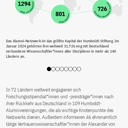
Das Alumni-Netzwerk ist das größte Kapital der Humboldt-Stiftung. Im
Im 
Januar 2024 gehörten ihm weltweit 31.726 eng mit Deutschland
dav
verbundene Wissenschaftler*innen aller Disziplinen in mehr als 140
78 
Ländern an.
Deu
Slide 0
Slide 1
Slide 2
Slide 3
Slide 4
Slide 5
Slide 6
Slide 7
In 72 Ländern weltweit engagieren sich
Forschungsstipendiat*innen und -preisträger*innen nach
ihrer Rückkehr aus Deutschland in 109 Humboldt-
Alumnivereinigungen, die als wichtige Knotenpunkte des
Netzwerks dienen. Außerdem informieren 46 ehrenamtlich
tätige Vertrauenswissenschaftler*innen der Alexander von