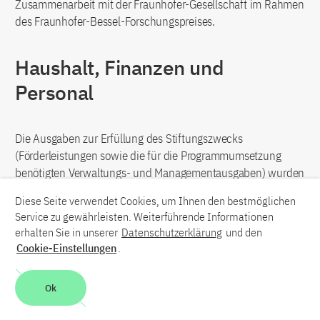
Zusammenarbeit mit der Fraunhofer-Gesellschaft im Rahmen
des Fraunhofer-Bessel-Forschungspreises.
Haushalt, Finanzen und
Personal
Die Ausgaben zur Erfüllung des Stiftungszwecks
(Förderleistungen sowie die für die Programmumsetzung
benötigten Verwaltungs- und Managementausgaben) wurden
2025 zu etwa 97 Prozent aus Zuwendungen des Bundes
Diese Seite verwendet Cookies, um Ihnen den bestmöglichen
finanziert. Zusätzlich wurden für bestimmte Zwecke sowohl
Service zu gewährleisten. Weiterführende Informationen
aktuelle als auch aus Beständen der Vorjahre stammende
erhalten Sie in unserer
Datenschutzerklärung
und den
Zuwendungen der Europäischen Union, Dritter und
Cookie-Einstellungen
.
Vermögenserträge eingesetzt.
Ok
Zum 31.12.2025 waren 296 (Vorjahr: 291) Mitarbeiter*innen
beschäftigt, davon 160 (154) als Teilzeitkräfte und 52 (48)