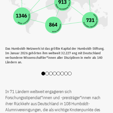
Das Humboldt-Netzwerk ist das größte Kapital der Humboldt-Stiftung.
Im 
Im Januar 2026 gehörten ihm weltweit 32.227 eng mit Deutschland
dav
verbundene Wissenschaftler*innen aller Disziplinen in mehr als 140
73 
Ländern an.
Deu
Slide 0
Slide 1
Slide 2
Slide 3
Slide 4
Slide 5
Slide 6
Slide 7
In 71 Ländern weltweit engagieren sich
Forschungsstipendiat*innen und -preisträger*innen nach
ihrer Rückkehr aus Deutschland in 108 Humboldt-
Alumnivereinigungen, die als wichtige Knotenpunkte des