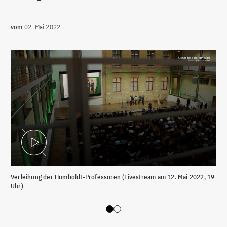
vom
02. Mai 2022
Video abspielen
Verleihung der Humboldt-Professuren (Livestream am 12. Mai 2022, 19
Tea
Uhr)
Slide 0
Slide 1